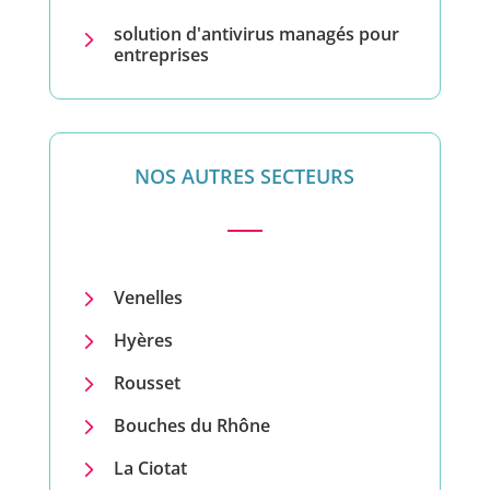
solution d'antivirus managés pour
5
entreprises
NOS AUTRES SECTEURS
5
Venelles
5
Hyères
5
Rousset
5
Bouches du Rhône
5
La Ciotat